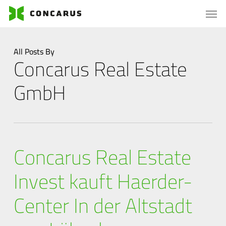
Skip
Menu
Men
to
main
content
All Posts By
Concarus Real Estate
GmbH
Concarus Real Estate
Invest kauft Haerder-
Center In der Altstadt