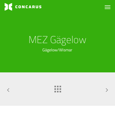
Skip
Menu
Men
to
main
content
MEZ Gägelow
Gägelow/Wismar